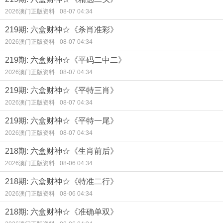
2026澳门正版资料
08-07 04:34
219期: 六盒财神☆《杀肖准彩》
2026澳门正版资料
08-07 04:34
219期: 六盒财神☆《平码二中二》
2026澳门正版资料
08-07 04:34
219期: 六盒财神☆《平特三肖》
2026澳门正版资料
08-07 04:34
219期: 六盒财神☆《平特一尾》
2026澳门正版资料
08-07 04:34
218期: 六盒财神☆《生肖前后》
2026澳门正版资料
08-06 04:34
218期: 六盒财神☆《特准二行》
2026澳门正版资料
08-06 04:34
218期: 六盒财神☆《准确单双》