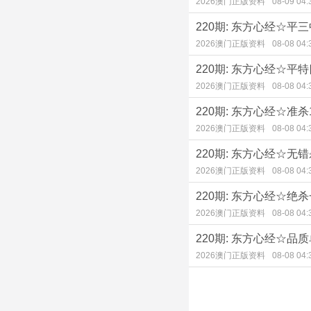
2026澳门正版资料
08-09 04:
220期: 东方心经☆平
2026澳门正版资料
08-08 04:
220期: 东方心经☆平
2026澳门正版资料
08-08 04:
220期: 东方心经☆准
2026澳门正版资料
08-08 04:
220期: 东方心经☆无
2026澳门正版资料
08-08 04:
220期: 东方心经☆绝
2026澳门正版资料
08-08 04:
220期: 东方心经☆品
2026澳门正版资料
08-08 04: