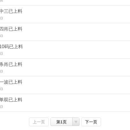
34
三中三已上料
33
特四肖已上料
33
杀10码已上料
33
错杀肖已上料
33
杀一波已上料
33
质单双已上料
33
上一页
第1页
下一页