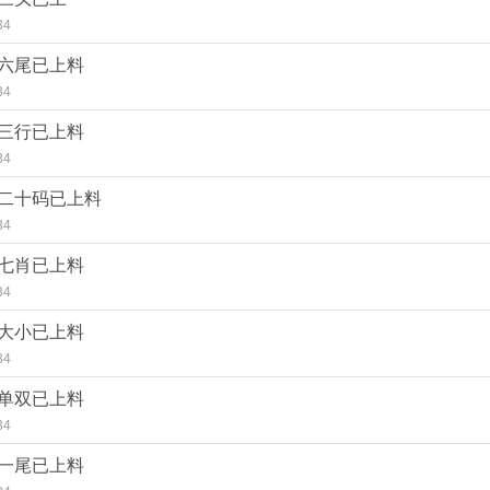
34
荐六尾已上料
34
准三行已上料
34
尊二十码已上料
34
员七肖已上料
34
双大小已上料
34
数单双已上料
34
特一尾已上料