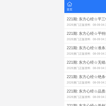
首页
221期: 东方心经☆平
2026澳门正版资料
08-09 04:
221期: 东方心经☆平
2026澳门正版资料
08-09 04:
221期: 东方心经☆准
2026澳门正版资料
08-09 04:
221期: 东方心经☆无
2026澳门正版资料
08-09 04:
221期: 东方心经☆绝
2026澳门正版资料
08-09 04:
221期: 东方心经☆品
2026澳门正版资料
08-09 04:
221期: 东方心经☆首